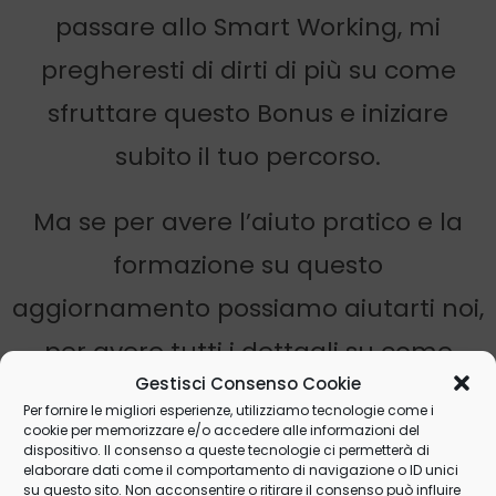
passare allo Smart Working, mi
pregheresti di dirti di più su come
sfruttare questo Bonus e iniziare
subito il tuo percorso.
Ma se per avere l’aiuto pratico e la
formazione su questo
aggiornamento possiamo aiutarti noi,
per avere tutti i dettagli su come
Gestisci Consenso Cookie
procedere alla richiesta del
Per fornire le migliori esperienze, utilizziamo tecnologie come i
cookie per memorizzare e/o accedere alle informazioni del
contributo è necessario il tuo
dispositivo. Il consenso a queste tecnologie ci permetterà di
elaborare dati come il comportamento di navigazione o ID unici
commercialista, oppure,
su questo sito. Non acconsentire o ritirare il consenso può influire