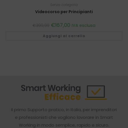
Senza categoria
Videocorso per Principianti
Il
€
167,00
Il
€
399,99
IVA esclusa
prezzo
prezzo
originale
attuale
Aggiungi al carrello
era:
è:
€399,99.
€167,00.
Il primo Supporto pratico, in Italia, per imprenditori
e professionisti che vogliono lavorare in Smart
Working in modo semplice, rapido e sicuro.